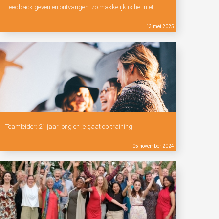
Feedback geven en ontvangen, zo makkelijk is het niet
13 mei 2025
Teamleider: 21 jaar jong en je gaat op training
05 november 2024