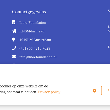
Contactgegevens
S
Libre Foundation
L
o
KNSM-laan 276
1019LM
Amsterdam
L
(+31) 06 4213 7029
info@librefoundation.nl
KvK nummer: 50527533
cookies op onze website om de
Al
ring optimaal te houden.
Privacy policy