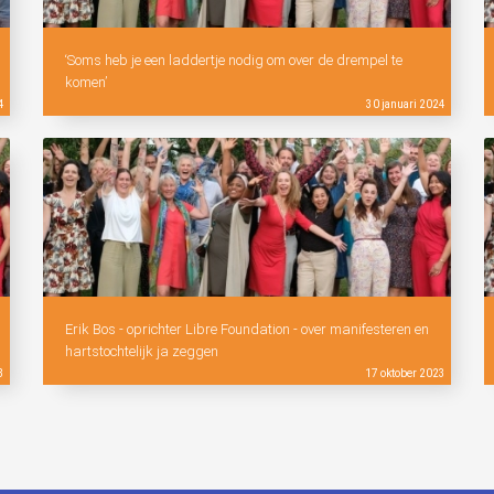
‘Soms heb je een laddertje nodig om over de drempel te
komen’
4
30 januari 2024
Erik Bos - oprichter Libre Foundation - over manifesteren en
hartstochtelijk ja zeggen
3
17 oktober 2023