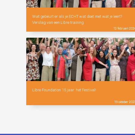
Wat gebeurt er als je ECHT wat doet met wat je leert?
Verslag van een Libre training
13 februari 202
Libre Foundation 15 jaar: het Festival!
19 oktober 202