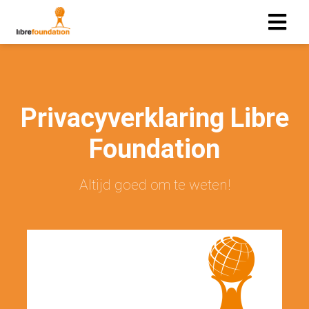
Privacyverklaring Libre
Foundatio
n
Altijd goed om te weten!