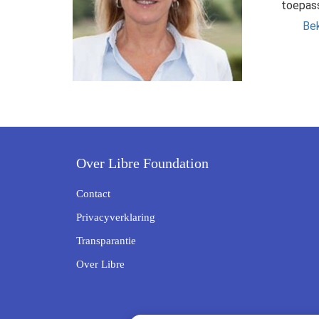
ezoeker.
toepass
Bek
Voorkeuren opslaan
Over Libre Foundation
Contact
Privacyverklaring
Transparantie
Over Libre