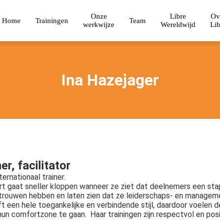
Onze
Libre
Ov
Home
Trainingen
Team
werkwijze
Wereldwijd
Lib
Ina Hazejager
er, facilitator
nternationaal trainer.
rt gaat sneller kloppen wanneer ze ziet dat deelnemers een stap
trouwen hebben en laten zien dat ze leiderschaps- en manage
t een hele toegankelijke en verbindende stijl, daardoor voelen 
hun comfortzone te gaan. Haar trainingen zijn respectvol en posit