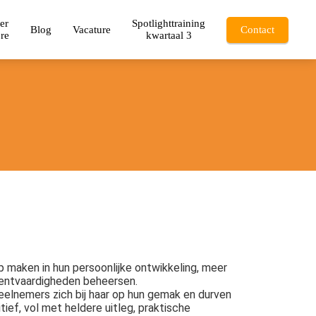
er
Spotlighttraining
Blog
Vacature
Contact
re
kwartaal 3
 maken in hun persoonlijke ontwikkeling, meer
mentvaardigheden beheersen.
deelnemers zich bij haar op hun gemak en durven
ief, vol met heldere uitleg, praktische