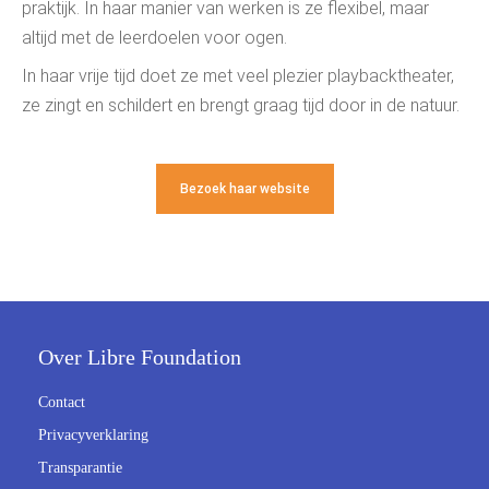
praktijk. In haar manier van werken is ze flexibel, maar
 op de
altijd met de leerdoelen voor ogen.
e. Hierdoor
 website-
In haar vrije tijd doet ze met veel plezier playbacktheater,
ren
ze zingt en schildert en brengt graag tijd door in de natuur.
nte
enties
gebaseerd
Bezoek haar website
 gedrag van
ezoeker.
uren
Over Libre Foundation
Contact
Privacyverklaring
Transparantie