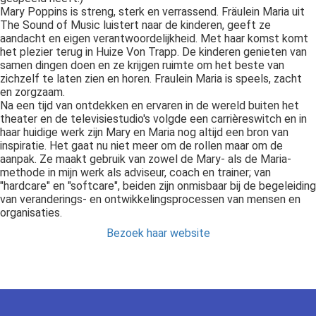
s kan de
Mary Poppins is streng, sterk en verrassend. Fräulein Maria uit
e niet
The Sound of Music luistert naar de kinderen, geeft ze
aandacht en eigen verantwoordelijkheid. Met haar komst komt
oneren.
het plezier terug in Huize Von Trapp. De kinderen genieten van
samen dingen doen en ze krijgen ruimte om het beste van
ieken
zichzelf te laten zien en horen. Fraulein Maria is speels, zacht
ische
en zorgzaam.
Na een tijd van ontdekken en ervaren in de wereld buiten het
s worden
theater en de televisiestudio's volgde een carrièreswitch en in
kt om
haar huidige werk zijn Mary en Maria nog altijd een bron van
em
inspiratie. Het gaat nu niet meer om de rollen maar om de
aanpak. Ze maakt gebruik van zowel de Mary- als de Maria-
tie te
methode in mijn werk als adviseur, coach en trainer; van
elen over
"hardcare" en "softcare", beiden zijn onmisbaar bij de begeleiding
drag van
van veranderings- en ontwikkelingsprocessen van mensen en
zoeker op
organisaties.
site.
Bezoek haar website
ing
ingcookies
 gebruikt
oekers te