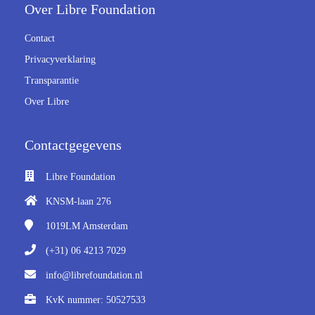
Over Libre Foundation
 op de
e. Hierdoor
Contact
 website-
Privacyverklaring
ren
nte
Transparantie
enties
Over Libre
gebaseerd
 gedrag van
Contactgegevens
ezoeker.
Libre Foundation
uren
KNSM-laan 276
1019LM
Amsterdam
(+31) 06 4213 7029
info@librefoundation.nl
KvK nummer: 50527533