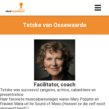
Tetske van Ossewaarde
ngen
 policy
oneel
onele
s zijn
kelijk om
bsite te
Facilitator, coach
ken. Ze
Tetske was succesvol zangeres, actrice, cabarètiere en
 gebruikt
presentratice.
Haar favoriete musicalparsonages waren Mary Poppins en
asisfuncties
Fräulein Maria uit he Sound of Music.(Hoewel ze die zelf nooit
der deze
gespeeld heeft.)